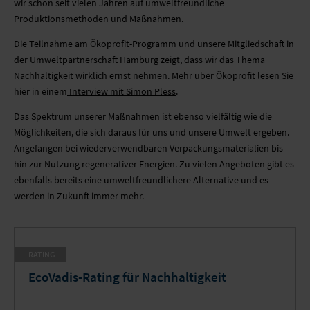
AKUSTIKBILDER
MONTAGE
JETZT ANFRAGEN
NACHHALTIGKEIT
wir schon seit vielen Jahren auf umweltfreundliche
Produktionsmethoden und Maßnahmen.
LAMPEN
NEWS
PARTNER
Die Teilnahme am Ökoprofit-Programm und unsere Mitgliedschaft in
der Umweltpartnerschaft Hamburg zeigt, dass wir das Thema
INKJET-PRINTS
UNTERNEHMEN
NEWSLETTER
Nachhaltigkeit wirklich ernst nehmen. Mehr über Ökoprofit lesen Sie
hier in einem
Interview mit Simon Pless
.
TAPETEN
STELLENANGEBOTE
Das Spektrum unserer Maßnahmen ist ebenso vielfältig wie die
Möglichkeiten, die sich daraus für uns und unsere Umwelt ergeben.
GLASDRUCK
SUPPORT CENTER
Angefangen bei wiederverwendbaren Verpackungsmaterialien bis
hin zur Nutzung regenerativer Energien. Zu vielen Angeboten gibt es
KLEBEFOLIEN
NACHHALTIGKEIT
ebenfalls bereits eine umweltfreundlichere Alternative und es
werden in Zukunft immer mehr.
WEITERVERARBEITUNG
PARTNER
LEUCHTKÄSTEN
NEWSLETTER
RATING
EcoVadis-Rating für Nachhaltigkeit
TEXTILSPANNRAHMEN