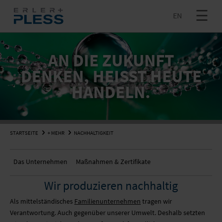
EN
+ MEHR
SHOWROOM
AN DIE ZUKUNFT
INNOVATION
DENKEN, HEISST HEUTE H
ANDELN.
PRODUKTION
JETZT ANFRAGEN
EN
LOGISTIK
NEWS
STARTSEITE
+ MEHR
NACHHALTIGKEIT
SHOP
GROSSFOTOS & GROSSDIAS
UNTERNEHMEN
Das Unternehmen
Maßnahmen & Zertifikate
+ MEHR
WABENKARTONPLATTE
FULFILLMENT
STELLENANGEBOTE
Wir produzieren nachhaltig
SUCHE
STOFFDRUCK
VERSENDEN
SUPPORT CENTER
Als mittelständisches
Familienunternehmen
tragen wir
Verantwortung. Auch gegenüber unserer Umwelt. Deshalb setzten