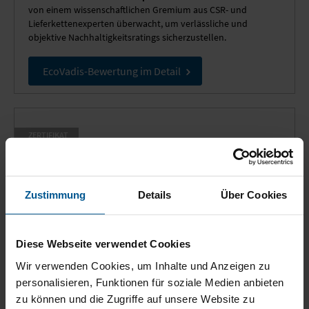
von einem wissenschaftlichen Gremium aus CSR- und
Lieferkettenexperten überwacht, um verlässliche und
objektive Nachhaltigkeitsratings sicherzustellen.
EcoVadis-Bewertung im Detail
ZERTIFIKAT
GLS KlimaProtect
Seit dem Oktober 2019 stellt unser Paketlogistik-Partner GLS
alle Pakete in Deutschland zu 100 Prozent klimaneutral zu.
Zustimmung
Details
Über Cookies
weitere Infos
Diese Webseite verwendet Cookies
Wir verwenden Cookies, um Inhalte und Anzeigen zu
personalisieren, Funktionen für soziale Medien anbieten
AUSZEICHNUNG
zu können und die Zugriffe auf unsere Website zu