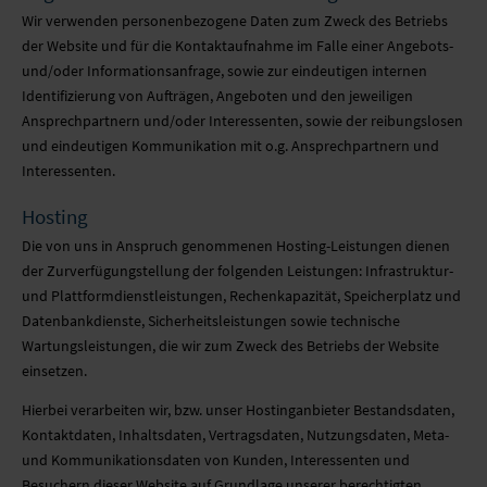
MOBILE SYSTEME
Wir verwenden personenbezogene Daten zum Zweck des Betriebs
der Website und für die Kontaktaufnahme im Falle einer Angebots-
MOBILE LIGHT BOX
und/oder Informationsanfrage, sowie zur eindeutigen internen
Identifizierung von Aufträgen, Angeboten und den jeweiligen
Ansprechpartnern und/oder Interessenten, sowie der reibungslosen
FORMSCHNITT
und eindeutigen Kommunikation mit o.g. Ansprechpartnern und
Interessenten.
Hosting
Die von uns in Anspruch genommenen Hosting-Leistungen dienen
der Zurverfügungstellung der folgenden Leistungen: Infrastruktur-
und Plattformdienstleistungen, Rechenkapazität, Speicherplatz und
Datenbankdienste, Sicherheitsleistungen sowie technische
Wartungsleistungen, die wir zum Zweck des Betriebs der Website
einsetzen.
Hierbei verarbeiten wir, bzw. unser Hostinganbieter Bestandsdaten,
Kontaktdaten, Inhaltsdaten, Vertragsdaten, Nutzungsdaten, Meta-
und Kommunikationsdaten von Kunden, Interessenten und
Besuchern dieser Website auf Grundlage unserer berechtigten