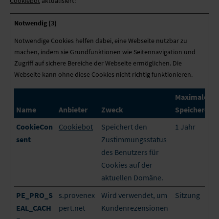
Cookiebot
aktualisiert:
Notwendig (3)
Notwendige Cookies helfen dabei, eine Webseite nutzbar zu
machen, indem sie Grundfunktionen wie Seitennavigation und
Zugriff auf sichere Bereiche der Webseite ermöglichen. Die
Webseite kann ohne diese Cookies nicht richtig funktionieren.
Maximale
Name
Anbieter
Zweck
Speicherdau
CookieCon
Cookiebot
Speichert den
1 Jahr
sent
Zustimmungsstatus
des Benutzers für
Cookies auf der
aktuellen Domäne.
PE_PRO_S
s.provenex
Wird verwendet, um
Sitzung
EAL_CACH
pert.net
Kundenrezensionen