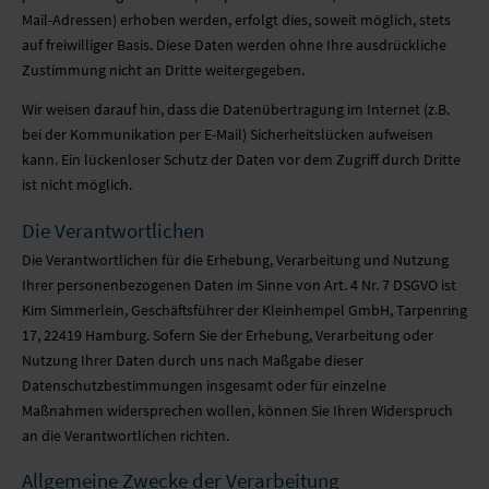
AKUSTIKBILDER
MONTAGE
JETZT ANFRAGEN
NACHHALTIGKEIT
Mail-Adressen) erhoben werden, erfolgt dies, soweit möglich, stets
auf freiwilliger Basis. Diese Daten werden ohne Ihre ausdrückliche
LAMPEN
NEWS
PARTNER
Zustimmung nicht an Dritte weitergegeben.
Wir weisen darauf hin, dass die Datenübertragung im Internet (z.B.
INKJET-PRINTS
UNTERNEHMEN
NEWSLETTER
bei der Kommunikation per E-Mail) Sicherheitslücken aufweisen
kann. Ein lückenloser Schutz der Daten vor dem Zugriff durch Dritte
TAPETEN
STELLENANGEBOTE
ist nicht möglich.
GLASDRUCK
SUPPORT CENTER
Die Verantwortlichen
Die Verantwortlichen für die Erhebung, Verarbeitung und Nutzung
KLEBEFOLIEN
NACHHALTIGKEIT
Ihrer personenbezogenen Daten im Sinne von Art. 4 Nr. 7 DSGVO ist
Kim Simmerlein, Geschäftsführer der Kleinhempel GmbH, Tarpenring
17, 22419 Hamburg. Sofern Sie der Erhebung, Verarbeitung oder
WEITERVERARBEITUNG
PARTNER
Nutzung Ihrer Daten durch uns nach Maßgabe dieser
Datenschutzbestimmungen insgesamt oder für einzelne
LEUCHTKÄSTEN
NEWSLETTER
Maßnahmen widersprechen wollen, können Sie Ihren Widerspruch
an die Verantwortlichen richten.
TEXTILSPANNRAHMEN
Allgemeine Zwecke der Verarbeitung