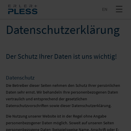
EN
+ MEHR
SHOWROOM
Datenschutzerklärung
INNOVATION
PRODUKTION
Der Schutz Ihrer Daten ist uns wichtig!
JETZT ANFRAGEN
EN
LOGISTIK
NEWS
Datenschutz
SHOP
Die Betreiber dieser Seiten nehmen den Schutz Ihrer persönlichen
GROSSFOTOS & GROSSDIAS
UNTERNEHMEN
Daten sehr ernst. Wir behandeln Ihre personenbezogenen Daten
vertraulich und entsprechend der gesetzlichen
+ MEHR
WABENKARTONPLATTE
FULFILLMENT
STELLENANGEBOTE
Datenschutzvorschriften sowie dieser Datenschutzerklärung.
SUCHE
Die Nutzung unserer Website ist in der Regel ohne Angabe
STOFFDRUCK
VERSENDEN
SUPPORT CENTER
personenbezogener Daten möglich. Soweit auf unseren Seiten
personenbezogene Daten (beispielsweise Name, Anschrift oder E-