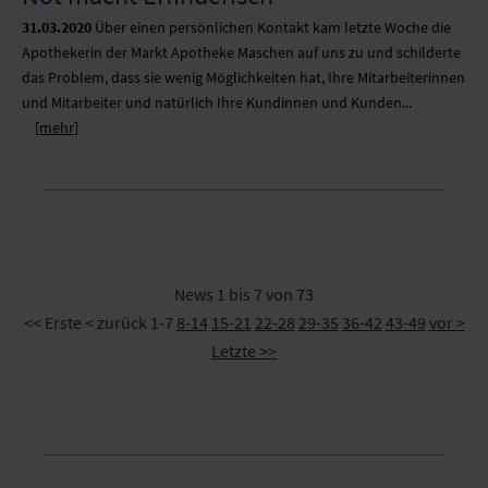
31.03.2020
Über einen persönlichen Kontakt kam letzte Woche die
Apothekerin der Markt Apotheke Maschen auf uns zu und schilderte
das Problem, dass sie wenig Möglichkeiten hat, Ihre Mitarbeiterinnen
und Mitarbeiter und natürlich Ihre Kundinnen und Kunden...
[mehr]
News 1 bis 7 von 73
<< Erste
< zurück
1-7
8-14
15-21
22-28
29-35
36-42
43-49
vor >
Letzte >>