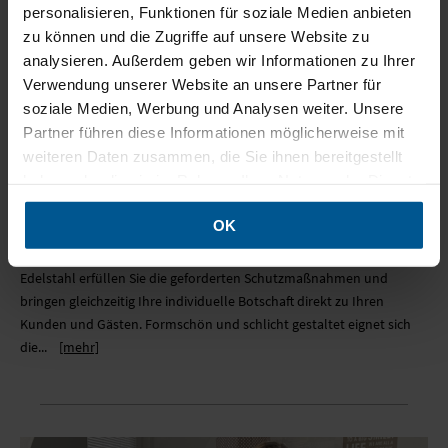
personalisieren, Funktionen für soziale Medien anbieten
zu können und die Zugriffe auf unsere Website zu
analysieren. Außerdem geben wir Informationen zu Ihrer
Verwendung unserer Website an unsere Partner für
soziale Medien, Werbung und Analysen weiter. Unsere
Partner führen diese Informationen möglicherweise mit
weiteren Daten zusammen, die Sie ihnen bereitgestellt
Desinfektionsständer mit individueller
haben oder die sie im Rahmen Ihrer Nutzung der Dienste
Botschaft auf beidseitig bedruckten DIN
gesammelt haben.
A3 Topschild
OK
29.04.2020
Mit dem Desinfektionsmittelständer aus hochwertigem
Edelstahl erfüllen Sie die geforderten Schutzmaßnahmen und
bringen gleichzeitig Ihre individuelle Botschaft direkt zu Ihren
Kunden und Gästen. Formschön und schlicht gestaltet eignet sich
die...
[mehr]