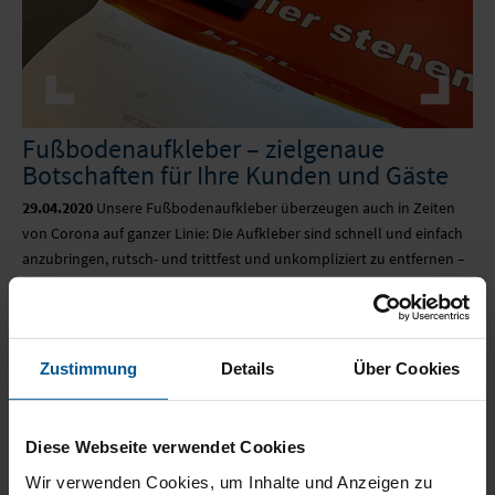
Fußbodenaufkleber – zielgenaue
Botschaften für Ihre Kunden und Gäste
29.04.2020
Unsere Fußbodenaufkleber überzeugen auch in Zeiten
von Corona auf ganzer Linie: Die Aufkleber sind schnell und einfach
anzubringen, rutsch- und trittfest und unkompliziert zu entfernen –
ganz ohne Rückstände. Deutliche, klare Botschaften, für jeden...
[mehr]
Zustimmung
Details
Über Cookies
Diese Webseite verwendet Cookies
Wir verwenden Cookies, um Inhalte und Anzeigen zu