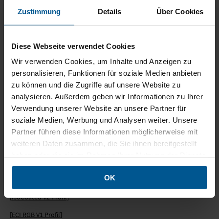
MOBILE SYSTEME
und mit einem Passwort versehen. Das Passwort können Sie uns in
Zustimmung
Details
Über Cookies
einer separaten E-Mail zukommen lassen.
MOBILE LIGHT BOX
erlerundpless.wetransfer.com
Diese Webseite verwendet Cookies
FORMSCHNITT
Wir verwenden Cookies, um Inhalte und Anzeigen zu
personalisieren, Funktionen für soziale Medien anbieten
Technischer Support
zu können und die Zugriffe auf unsere Website zu
analysieren. Außerdem geben wir Informationen zu Ihrer
Allgemeines technisches Datenblatt
Verwendung unserer Website an unsere Partner für
Hilfreiche Tipps und Hinweise zur Erstellung Ihrer Druckdaten.
soziale Medien, Werbung und Analysen weiter. Unsere
Partner führen diese Informationen möglicherweise mit
[Allgemeines Datenblatt]
weiteren Daten zusammen, die Sie ihnen bereitgestellt
Profil- und PDF-Einstellungen
haben oder die sie im Rahmen Ihrer Nutzung der Dienste
gesammelt haben.
Mit den korrekten RGB- und CMYK-Farbräumen sowie den PDF-
OK
Einstellungen können Sie optimale PDFs für den Druck erstellen:
[IsoCoated V2 Profil]
[ECI RGB V1 Profil]