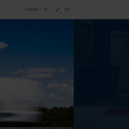
+ MEHR
EN