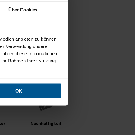
ien binden unnötig
Über Cookies
n. Ganz ohne Risiko.
Webshop sind  die
ist so ein nicht mehr
 Medien anbieten zu können
hrer Verwendung unserer
 führen diese Informationen
ie im Rahmen Ihrer Nutzung
OK
ter
Nachhaltigkeit