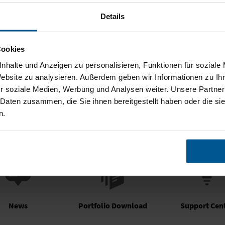
 schnell zu groß oder zu klein werden, nicht verwendete Material
Details
 gleicht sich hingegen flexibel dem Wachstum Ihres Unternehmens a
oder hundert Pakete versenden, Firmengründer oder expandierender 
Cookies
en ist heute überall groß. Die schnelle und effiziente Belieferung 
nhalte und Anzeigen zu personalisieren, Funktionen für soziale
rbsvorteil, von dem auch Sie einfach profitieren können.
Website zu analysieren. Außerdem geben wir Informationen zu I
r soziale Medien, Werbung und Analysen weiter. Unsere Partner
Anrufen. Beraten lassen. Angebot erstellen.
 Daten zusammen, die Sie ihnen bereitgestellt haben oder die s
n.
News
Portfolio Download
Support Cen