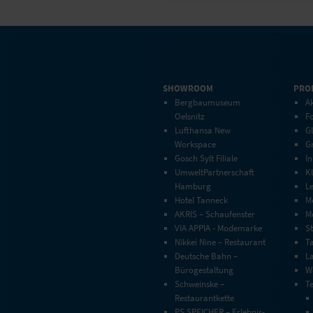
SHOWROOM
PRO
Bergbaumuseum
Ak
Oelsnitz
F
Lufthansa New
G
Workspace
G
Gosch Sylt Filiale
In
UmweltPartnerschaft
Kl
Hamburg
L
Hotel Tanneck
M
AKRIS – Schaufenster
Mo
VIA APPIA - Modemarke
S
Nikkei Nine – Restaurant
T
Deutsche Bahn –
L
Bürogestaltung
W
Schweinske –
T
Restaurantkette
PS.SPEICHER – Erlebnis-