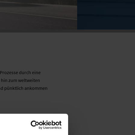
 Prozesse durch eine
 hin zum weltweiten
 und pünktlich ankommen
 Logistik. Inklusive