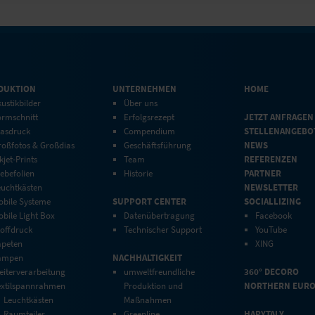
DUKTION
UNTERNEHMEN
HOME
ustikbilder
Über uns
ormschnitt
Erfolgsrezept
JETZT ANFRAGEN
lasdruck
Compendium
STELLENANGEBO
roßfotos & Großdias
Geschäftsführung
NEWS
kjet-Prints
Team
REFERENZEN
ebefolien
Historie
PARTNER
euchtkästen
NEWSLETTER
obile Systeme
SUPPORT CENTER
SOCIALLIZING
bile Light Box
Datenübertragung
Facebook
toffdruck
Technischer Support
YouTube
apeten
XING
ampen
NACHHALTIGKEIT
eiterverarbeitung
umweltfreundliche
360° DECORO
extilspannrahmen
Produktion und
NORTHERN EUR
Leuchtkästen
Maßnahmen
Raumteiler
Greenline
HAPYTALY