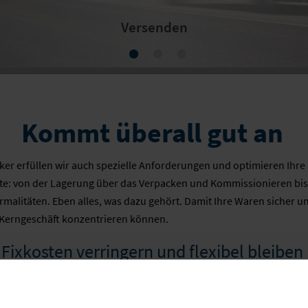
Versenden
Kommt überall gut an
tiker erfüllen wir auch spezielle Anforderungen und optimieren Ihre
e: von der Lagerung über das Verpacken und Kommissionieren bis
ormalitäten. Eben alles, was dazu gehört. Damit Ihre Waren sicher
r Kerngeschäft konzentrieren können.
Fixkosten verringern und flexibel bleiben
- und Lagerkosten durch die Ihrem Unternehmen perfekt angepasste
dueller Verpackung.