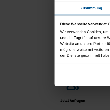
Denn Lagerflächen können
Zustimmung
Kapital. Unsere Logistik
Es ist egal, ob Sie ein 
Diese Webseite verwendet 
Erwartung von Online-Kund
Wir verwenden Cookies, um I
wegzudenkender Wettbewe
und die Zugriffe auf unsere 
Website an unsere Partner fü
möglicherweise mit weiteren
der Dienste gesammelt habe
Jetzt Anfragen