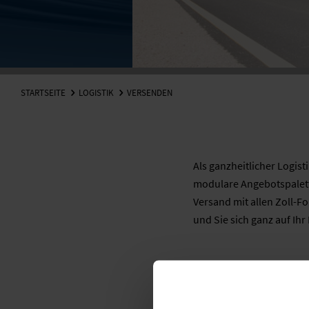
STARTSEITE
LOGISTIK
VERSENDEN
Als ganzheitlicher Logis
modulare Angebotspalett
Versand mit allen Zoll-F
und Sie sich ganz auf Ih
Senken Sie Ihre Personal
Etikettierung und indivi