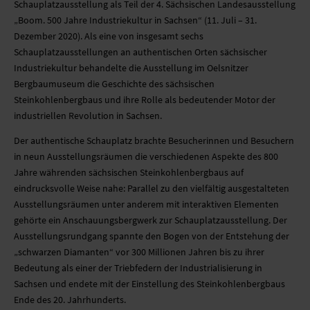
Schauplatzausstellung als Teil der 4. Sächsischen Landesausstellung
MOBILE SYSTEME
„Boom. 500 Jahre Industriekultur in Sachsen“ (11. Juli – 31.
Dezember 2020). Als eine von insgesamt sechs
MOBILE LIGHT BOX
Schauplatzausstellungen an authentischen Orten sächsischer
Industriekultur behandelte die Ausstellung im Oelsnitzer
FORMSCHNITT
Bergbaumuseum die Geschichte des sächsischen
Steinkohlenbergbaus und ihre Rolle als bedeutender Motor der
industriellen Revolution in Sachsen.
Der authentische Schauplatz brachte Besucherinnen und Besuchern
in neun Ausstellungsräumen die verschiedenen Aspekte des 800
Jahre währenden sächsischen Steinkohlenbergbaus auf
eindrucksvolle Weise nahe: Parallel zu den vielfältig ausgestalteten
Ausstellungsräumen unter anderem mit interaktiven Elementen
gehörte ein Anschauungsbergwerk zur Schauplatzausstellung. Der
Ausstellungsrundgang spannte den Bogen von der Entstehung der
„schwarzen Diamanten“ vor 300 Millionen Jahren bis zu ihrer
Bedeutung als einer der Triebfedern der Industrialisierung in
Sachsen und endete mit der Einstellung des Steinkohlenbergbaus
Ende des 20. Jahrhunderts.