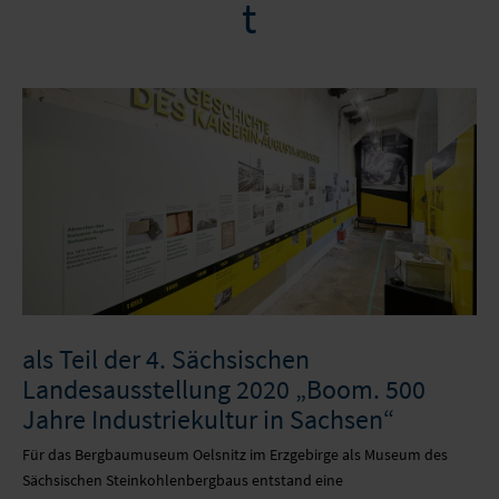
t
AKUSTIKBILDER
MONTAGE
JETZT ANFRAGEN
NACHHALTIGKEIT
LAMPEN
NEWS
PARTNER
INKJET-PRINTS
UNTERNEHMEN
NEWSLETTER
TAPETEN
STELLENANGEBOTE
GLASDRUCK
SUPPORT CENTER
KLEBEFOLIEN
NACHHALTIGKEIT
WEITERVERARBEITUNG
PARTNER
als Teil der 4. Sächsischen
Landesausstellung 2020 „Boom. 500
LEUCHTKÄSTEN
NEWSLETTER
Jahre Industriekultur in Sachsen“
Für das Bergbaumuseum Oelsnitz im Erzgebirge als Museum des
TEXTILSPANNRAHMEN
Sächsischen Steinkohlenbergbaus entstand eine