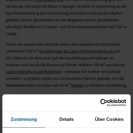
Abrieb als 300 laufende Meter 3-farbiger Streifen in Anlehnung an die
Epocheneinteilung der Ausstellung produziert und auf den Boden
geklebt. Außen gestalteten wir die Wegeleitung mit Spezialfarbe -
ebenfalls Streifen in 3 Farben - auf altem Kopfsteinpflaster auf 100 m
Länge.
Innen wie außen weit sichtbar waren die teilweise mit Schutzfolie
veredelten 130 m²
Großformate als Latex Plattendirektdruck
auf
Alu-Dibond, um Besucher auf die Ausstellung aufmerksam zu
machen und durch die Räume zu führen. Weitere 190 m² wurden im
Latex Inkjetdruck auf Klebefolie
- teilweise mit matter Schutzfolie
veredelt - und dann direkt auf vorhandene Flächen geklebt. Für die
Wanddekoration druckten wir 55 m²
Tapete
zur direkten Verklebung.
Für spezielle Ausstellungsräume entstanden 35 m²
Stoffgrafiken im
Sublimationsdruck
auf PrintTex Display. Alle Stoffe wurden mit der
nötigen
Konfektionierung
: Gummilippe zur direkten Verspannung im
Matrixrahmen
sowie Hohlsaum und Rundkeder für Kederprofil zur
Zustimmung
Details
Über Cookies
direkten Wand/Decken-Hängung versehen. Mittels
Unterkonstruktion wurden die
Matrixrahmen
auf die Wände direkt