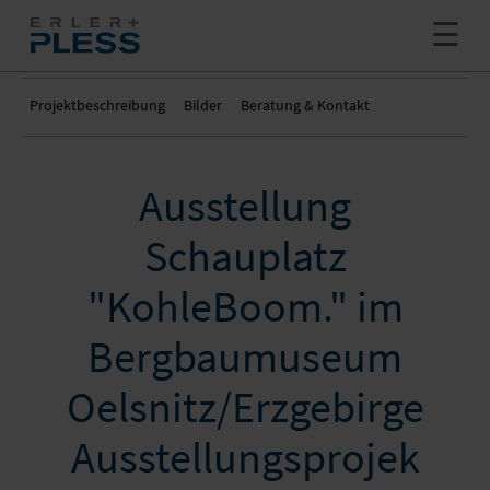
+ MEHR
SHOWROOM
Projekt­beschreibung
Bilder
Beratung & Kontakt
INNOVATION
Ausstellung
PRODUKTION
JETZT ANFRAGEN
Schauplatz
LOGISTIK
NEWS
"KohleBoom." im
SHOP
GROSSFOTOS & GROSSDIAS
UNTERNEHMEN
Bergbaumuseum
+ MEHR
WABENKARTONPLATTE
FULFILLMENT
STELLENANGEBOTE
Oelsnitz/Erzgebirge
SUCHE
STOFFDRUCK
VERSENDEN
SUPPORT CENTER
Ausstellungsprojek