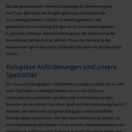
Das Bergbaumuseum Oelsnitz/Erzgebirge als Einrichtung des
Kul(T)our-Betriebes des Erzgebirgskreises erarbeitete das
Ausstellungdrehbuch und die Ausstellungsinhalte, die
gestalterische Umsetzung erfolgte durch das Gestaltungsbüro
ö_konzept, Zwickau. Herausforderung war die Realisierung der
Ausstellung während einer aktiven Phase der Sanierung der
Museumsanlage in den noch nutzbaren Räumen um die Baustelle
herum.
Komplexe Anforderungen sind unsere
Spezialität
Ein museumspädagogisch entwickeltes Konzept bezieht heute weit
mehr Techniken und Möglichkeiten ein, um die Fülle von
Informationen spielerisch, sensibel und unterhaltsam an den
Besucher zu vermitteln. Vor allem Spaß soll der Ausstellungsbesuch
machen, lehrreich sein und gleichzeitig ganz unterschiedliche
Altersgruppen ansprechen. Um den Besucherstrom zu lenken, ist
eine Wegeleitung erforderlich. Innen wurden diese Bodentattoos im
Digitaldruck auf
Floorgrafic-Folie
mit matter Schutzfolie gegen den