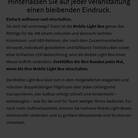
Hinterlassen Sie auf jeder Veranstaltung
MOBILE SYSTEME
einen bleibenden Eindruck.
Einfach aufbauen und einschalten.
MOBILE LIGHT BOX
Sie sind viel unterwegs? Dann ist die
Mobile Light Box
genau das
Richtige für Sie. Mit einem robusten und dennoch leichten
FORMSCHNITT
Aluminium- und ABS-Rahmen, der nach dem Zusammenstecken
einrastet, individuell gestalteten und faltbaren Textildrucken sowie
einer brillanten LED-Beleuchtung, wird die Mobile Light Box Ihren
Messe-Auftritt verändern.
Verblüffen Sie Ihre Kunden jedes Mal,
wenn Sie Ihre Mobile Light Box einschalten.
Die Mobile Light Box lässt sich in dem mitgelieferten eleganten und
robusten doppelrädrigen Flightcase über jeden Untergrund
transportieren. Der Aufbau erfolgt schnell und kinderleicht –
werkzeuglos – was für Sie und Ihr Team weniger Stress bedeutet. Für
noch mehr Aufmerksamkeit, können Sie mehrere Mobile Light Boxen
miteinander verbinden und so größere Messestände und Strukturen
umsetzen.