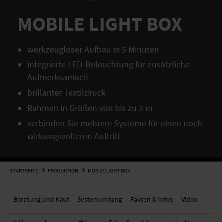
AKUSTIKBILDER
MONTAGE
JETZT ANFRAGEN
NACHHALTIGKEIT
MOBILE LIGHT BOX
LAMPEN
NEWS
PARTNER
werkzeugloser Aufbau in 5 Minuten
INKJET-PRINTS
UNTERNEHMEN
NEWSLETTER
integrierte LED-Beleuchtung für zusätzliche
TAPETEN
STELLENANGEBOTE
Aufmerksamkeit
brillanter Textildruck
GLASDRUCK
SUPPORT CENTER
Rahmen in Größen von bis zu 3 m
verbinden Sie mehrere Systeme für einen noch
KLEBEFOLIEN
NACHHALTIGKEIT
wirkungsvolleren Auftritt
WEITERVERARBEITUNG
PARTNER
STARTSEITE
PRODUKTION
MOBILE LIGHT BOX
LEUCHTKÄSTEN
NEWSLETTER
Beratung und Kauf
System­umfang
Fakten & Infos
Video
TEXTILSPANNRAHMEN