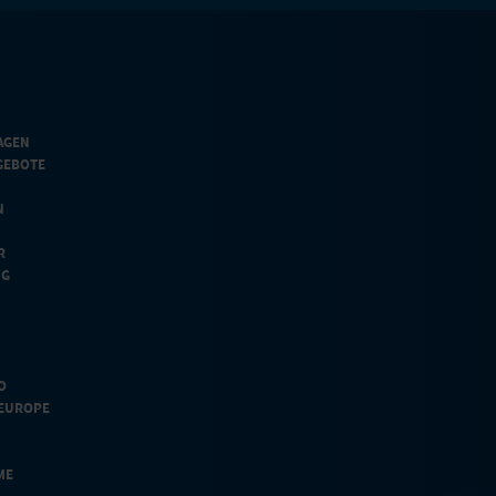
AGEN
GEBOTE
N
R
NG
O
EUROPE
ME