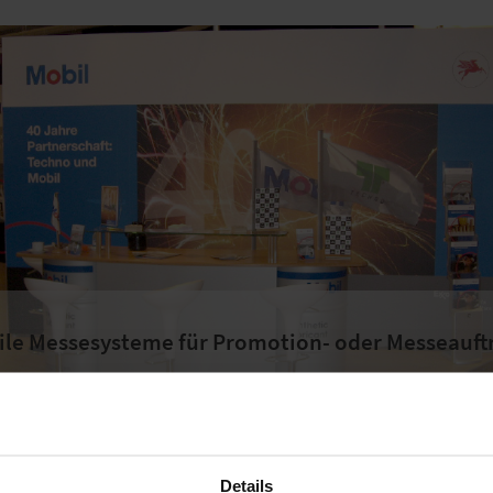
le Messesysteme für Promotion- oder Messeauftr
Details