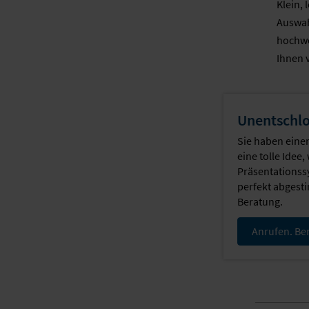
Klein, 
Auswahl
hochwe
Ihnen 
Unentschlo
Sie haben eine
eine tolle Idee
Präsentationss
perfekt abges
Beratung.
Anrufen. Ber