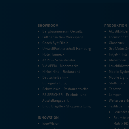
SHOWROOM
PRODUKTION
Bergbaumuseum Oelsnitz
Akustikbilder
Lufthansa New Workspace
Formschnitt
Gosch Sylt Filiale
Glasdruck
UmweltPartnerschaft Hamburg
Großfotos &
Hotel Tanneck
Inkjet-Prints
AKRIS – Schaufenster
Klebefolien
VIA APPIA - Modemarke
Leuchtkäste
Nikkei Nine – Restaurant
Mobile Syst
Deutsche Bahn –
Mobile Light
Bürogestaltung
Stoffdruck
Schweinske – Restaurantkette
Tapeten
PS.SPEICHER – Erlebnis- und
Lampen
Ausstellungspark
Weiterverarb
Bijou Brigitte – Shopgestaltung
Textilspann
Leuchtkäs
INNOVATION
Raumteile
Idee/Vision
Matrix RD