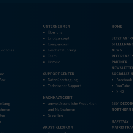
UNTERNEHMEN
HOME
Über uns
Erfolgsrezept
JETZT ANFR
Compendium
STELLENAN
 Großdias
Geschäftsführung
NEWS
Team
REFERENZE
Historie
PARTNER
n
NEWSLETTE
eme
SUPPORT CENTER
SOCIALLIZI
 Box
Datenübertragung
Facebook
Technischer Support
YouTube
XING
NACHHALTIGKEIT
eitung
umweltfreundliche Produktion
360° DECOR
rahmen
und Maßnahmen
NORTHERN 
ten
Greenline
r
HAPYTALY
AKUSTIKLEXIKON
MATRIX FRA