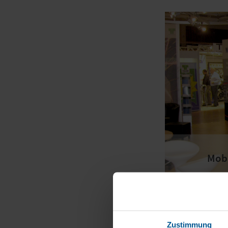
 Beachflags für den POS
Mobi
Zustimmung