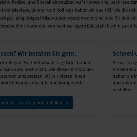
leicht, flexibel und überall einsetzbar. Auf Promotions, bei Präsen
 der Displays, Banner und Roll-Ups haben wir auch für Sie die richt
rtiges, langlebiges Präsentationssystem oder eine Idee für den ei
verschiedene Varianten von hochwertigem Edelstahl bis hin zu einf
ssen? Wir beraten Sie gern.
Schnell 
n kniffligen Produktionsauftrag? Oder haben
Sie wissen 
, wissen aber noch nicht, wie diese mit mobilen
Präsentatio
ystemen umzusetzen ist? Wir bieten Ihnen
haben Sie i
timmte Lösungskonzepte und kompetente
und unkompl
bestellen.
aten lassen. Angebot erstellen.