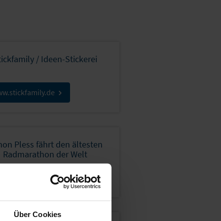
tickfamily / Ideen-Stickerei
w.stickfamily.de
on Pless fährt den ältesten
Radmarathon der Welt
ris-Brest-Paris
Über Cookies