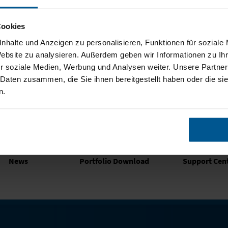
urg
werbeland®
Cookies
www.werbeland.com
ww
nhalte und Anzeigen zu personalisieren, Funktionen für soziale
Website zu analysieren. Außerdem geben wir Informationen zu I
r soziale Medien, Werbung und Analysen weiter. Unsere Partner
 Daten zusammen, die Sie ihnen bereitgestellt haben oder die s
n.
News
Portfolio Download
Support Cen