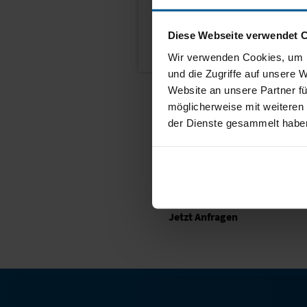
Umweltpartnerschaft Hamb
www.hamburg.de/
Diese Webseite verwendet 
umweltpartnerschaft
Wir verwenden Cookies, um I
und die Zugriffe auf unsere 
Website an unsere Partner fü
möglicherweise mit weiteren
der Dienste gesammelt habe
Jetzt Anfragen