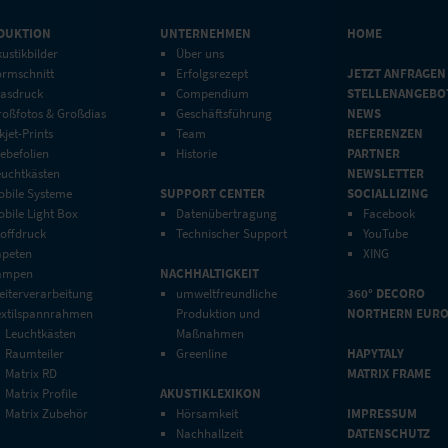
DUKTION
UNTERNEHMEN
HOME
ustikbilder
Über uns
ormschnitt
Erfolgsrezept
JETZT ANFRAGEN
lasdruck
Compendium
STELLENANGEBO
roßfotos & Großdias
Geschäftsführung
NEWS
kjet-Prints
Team
REFERENZEN
ebefolien
Historie
PARTNER
euchtkästen
NEWSLETTER
obile Systeme
SUPPORT CENTER
SOCIALLIZING
bile Light Box
Datenübertragung
Facebook
toffdruck
Technischer Support
YouTube
apeten
XING
ampen
NACHHALTIGKEIT
eiterverarbeitung
umweltfreundliche
360° DECORO
extilspannrahmen
Produktion und
NORTHERN EUR
Leuchtkästen
Maßnahmen
Raumteiler
Greenline
HAPYTALY
Matrix RD
MATRIX FRAME
Matrix Profile
AKUSTIKLEXIKON
Matrix Zubehör
Hörsamkeit
IMPRESSUM
Nachhallzeit
DATENSCHUTZ