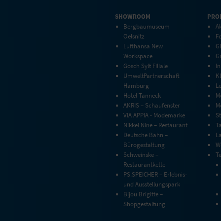
SHOWROOM
PRO
Bergbaumuseum
Ak
Oelsnitz
F
Lufthansa New
G
Workspace
G
Gosch Sylt Filiale
In
UmweltPartnerschaft
Kl
Hamburg
L
Hotel Tanneck
M
AKRIS – Schaufenster
Mo
VIA APPIA - Modemarke
S
Nikkei Nine – Restaurant
T
Deutsche Bahn –
L
Bürogestaltung
W
Schweinske –
T
Restaurantkette
PS.SPEICHER – Erlebnis-
und Ausstellungspark
Bijou Brigitte –
Shopgestaltung