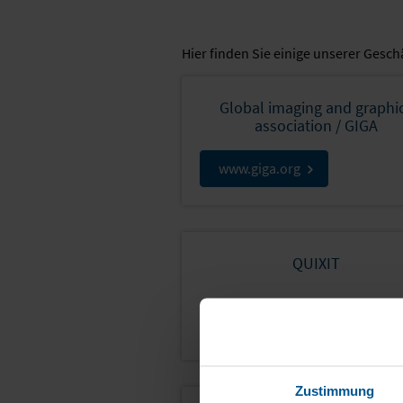
Hier finden Sie einige unserer Gesch
Global imaging and graphi
association / GIGA
www.giga.org
QUIXIT
www.quixit.de
Zustimmung