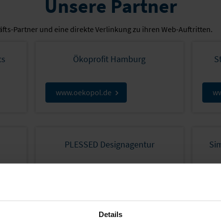
Unsere Partner
äfts-Partner und eine direkte Verlinkung zu ihren Web-Auftritten.
cs
Ökoprofit Hamburg
S
www.oekopol.de
ww
PLESSED Designagentur
Sim
www.plessed.de
Pa
Details