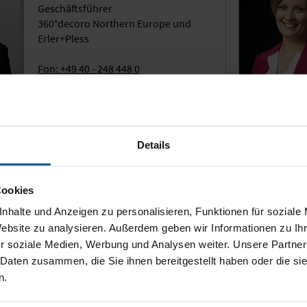
Geschäftsführer
360°decoro Northern Europe und
Erler+Pless
Fon: +49 40 - 248 448 0
s.pless@erlerundpless.de
Details
Cookies
nhalte und Anzeigen zu personalisieren, Funktionen für soziale
Website zu analysieren. Außerdem geben wir Informationen zu I
r soziale Medien, Werbung und Analysen weiter. Unsere Partner
ws
Portfolio Download
Suppo
 Daten zusammen, die Sie ihnen bereitgestellt haben oder die s
n.