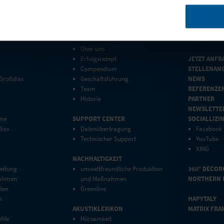
UNTERNEHMEN
HOME
Über uns
Erfolgsrezept
JETZT ANFR
Compendium
STELLENAN
 Großdias
Geschäftsführung
NEWS
Team
REFERENZE
Historie
PARTNER
n
NEWSLETTE
eme
SUPPORT CENTER
SOCIALLIZI
 Box
Datenübertragung
Facebook
Technischer Support
YouTube
XING
NACHHALTIGKEIT
eitung
umweltfreundliche Produktion
360° DECOR
rahmen
und Maßnahmen
NORTHERN 
ten
Greenline
r
HAPYTALY
AKUSTIKLEXIKON
MATRIX FRA
file
Hörsamkeit