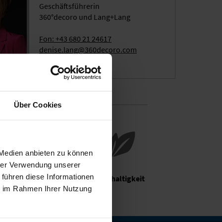
Geschäftsführerin
360°decoro und Lang+Lang
Fon: +43 680 21 24617
denise.lang@360decoro.com
Über Cookies
 Medien anbieten zu können
hrer Verwendung unserer
 führen diese Informationen
rt Center
Nachhaltigkeit
ie im Rahmen Ihrer Nutzung