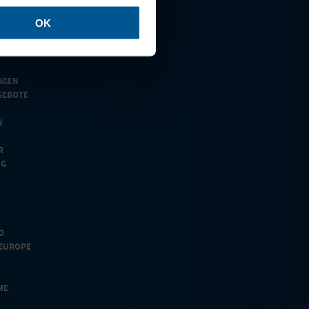
OK
AGEN
GEBOTE
N
R
NG
O
EUROPE
ME