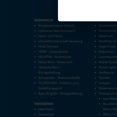
SHOWROOM
PRODUKTION
Bergbaumuseum Oelsnitz
Akustikbilder
Lufthansa New Workspace
Formschnitt
Gosch Sylt Filiale
Glasdruck
UmweltPartnerschaft Hamburg
Großfotos &
Hotel Tanneck
Inkjet-Prints
AKRIS – Schaufenster
Klebefolien
VIA APPIA - Modemarke
Leuchtkäste
Nikkei Nine – Restaurant
Mobile Syst
Deutsche Bahn –
Mobile Light
Bürogestaltung
Stoffdruck
Schweinske – Restaurantkette
Tapeten
PS.SPEICHER – Erlebnis- und
Lampen
Ausstellungspark
Weiterverarb
Bijou Brigitte – Shopgestaltung
Textilspann
Leuchtkäs
INNOVATION
Raumteile
Idee/Vision
Matrix RD
Picmentum
Matrix Pro