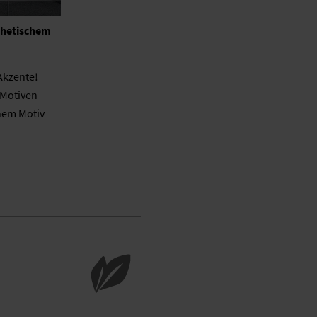
thetischem
 Akzente!
 Motiven
nem Motiv