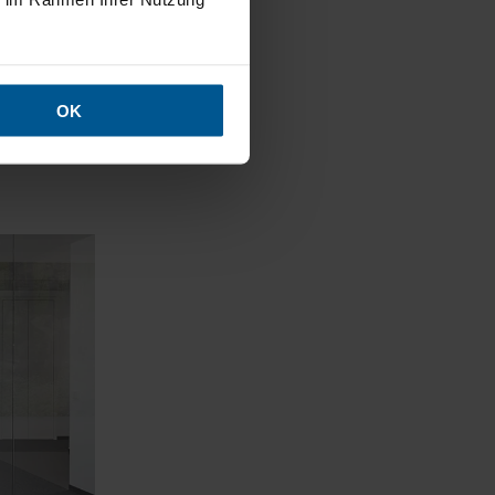
stik –
OK