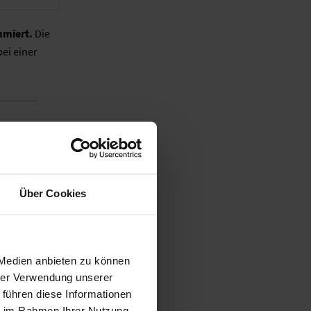
mmiert.
Die
ei einer
utstärke.
nheit Sone)
Über Cookies
durch den
ann, man die
 Medien anbieten zu können
tete
hrer Verwendung unserer
 führen diese Informationen
ie im Rahmen Ihrer Nutzung