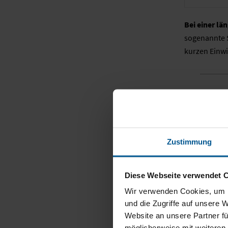
Bei einer l
sogenannte S
kurzen Einw
Schalld
Der Schalldr
Der Lautstär
Zustimmung
sind psycho
Menschen, ni
Diese Webseite verwendet 
Da der Mensc
Wir verwenden Cookies, um I
subjektive L
und die Zugriffe auf unsere 
Schalldruck
Website an unsere Partner fü
entsprechend
möglicherweise mit weiteren