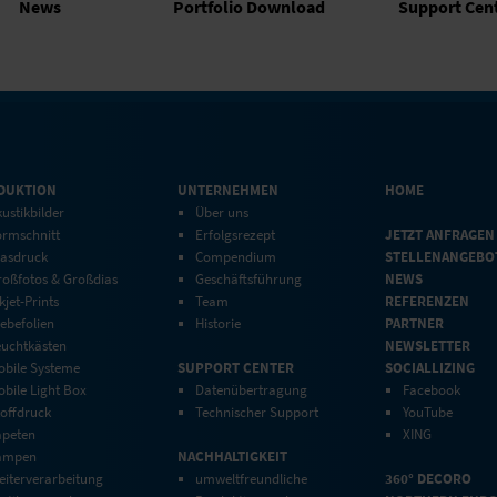
News
Portfolio Download
Support Cen
DUKTION
UNTERNEHMEN
HOME
ustikbilder
Über uns
ormschnitt
Erfolgsrezept
JETZT ANFRAGEN
lasdruck
Compendium
STELLENANGEBO
roßfotos & Großdias
Geschäftsführung
NEWS
kjet-Prints
Team
REFERENZEN
ebefolien
Historie
PARTNER
euchtkästen
NEWSLETTER
obile Systeme
SUPPORT CENTER
SOCIALLIZING
bile Light Box
Datenübertragung
Facebook
toffdruck
Technischer Support
YouTube
apeten
XING
ampen
NACHHALTIGKEIT
eiterverarbeitung
umweltfreundliche
360° DECORO