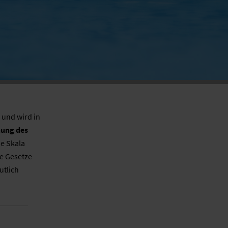
 und wird in
hung des
ie Skala
ie Gesetze
utlich