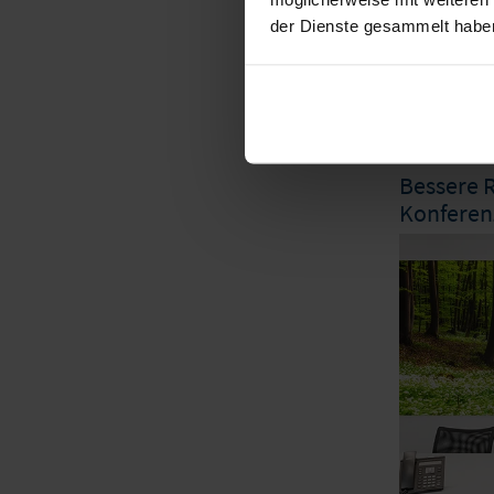
der Dienste gesammelt habe
Akusti
Schall
Bessere R
Konferen