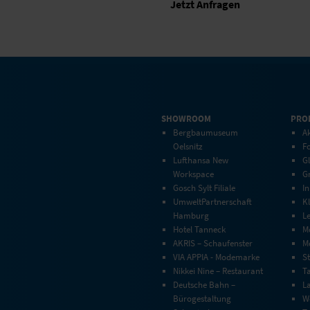
Jetzt Anfragen
SHOWROOM
PRO
Bergbaumuseum
Ak
Oelsnitz
F
Lufthansa New
G
Workspace
G
Gosch Sylt Filiale
In
UmweltPartnerschaft
Kl
Hamburg
L
Hotel Tanneck
M
AKRIS – Schaufenster
Mo
VIA APPIA - Modemarke
S
Nikkei Nine – Restaurant
T
Deutsche Bahn –
L
Bürogestaltung
W