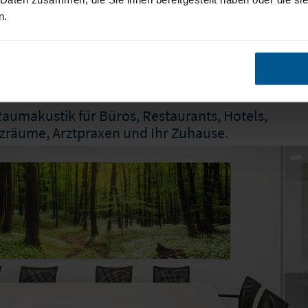
n.
kbilder für eine perfekte Raumaku
schutz & Design in einem!
aumakustik für Büros, Restaurants, Hotels,
zräume, Arztpraxen und Ihr Zuhause.