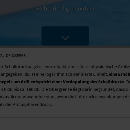
Dezibel richtig einordnen.
HALLDRUCKPEGEL
Der Schalldruckpegel ist eine objektiv messbare physikalische Größe
angegeben. dB ist eine logarithmisch definierte Einheit,
eine Erhö
pegels um 6 dB entspricht einer Verdopplung des Schalldrucks
. D
on 0 dB bis ca. 160 dB. Die Obergrenze liegt darin begründet, dass d
 Akustik nur anwendbar sind, wenn die Luftdruckschwankungen de
 als der Atmosphärendruck.