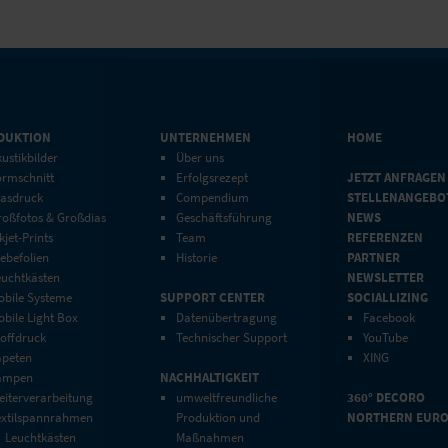
DUKTION
UNTERNEHMEN
HOME
ustikbilder
Über uns
ormschnitt
Erfolgsrezept
JETZT ANFRAGEN
lasdruck
Compendium
STELLENANGEBO
roßfotos & Großdias
Geschäftsführung
NEWS
kjet-Prints
Team
REFERENZEN
ebefolien
Historie
PARTNER
euchtkästen
NEWSLETTER
obile Systeme
SUPPORT CENTER
SOCIALLIZING
bile Light Box
Datenübertragung
Facebook
toffdruck
Technischer Support
YouTube
apeten
XING
ampen
NACHHALTIGKEIT
eiterverarbeitung
umweltfreundliche
360° DECORO
extilspannrahmen
Produktion und
NORTHERN EUR
Leuchtkästen
Maßnahmen