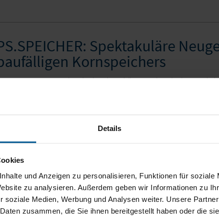
PS.SPEICHER: Spektakuläre Neuge
baufälligen Kornspeichers
8.02.2015
Wer 2008 den denkmalgeschützten, aber doch verwahrlo
esehen hat, kommt heute aus dem Staunen nicht mehr raus. Nach f
räsentierte sich das Gebäude 2013 als anspruchsvolle...
[mehr]
Details
Bijou Brigitte  Einheitliches Shop-
Cookies
Tapeten- und Inkjetdruck
nhalte und Anzeigen zu personalisieren, Funktionen für soziale
Website zu analysieren. Außerdem geben wir Informationen zu I
1.02.2014
Für die Firma Bijou Brigitte realisieren wir bedruckte L
r soziale Medien, Werbung und Analysen weiter. Unsere Partner
inheitliches und optisch ansprechendes Shop-Outfit umzusetzen. A
 Daten zusammen, die Sie ihnen bereitgestellt haben oder die s
usterauswahl des Kunden via Inkjet- und Tapetendruck umzusetzen