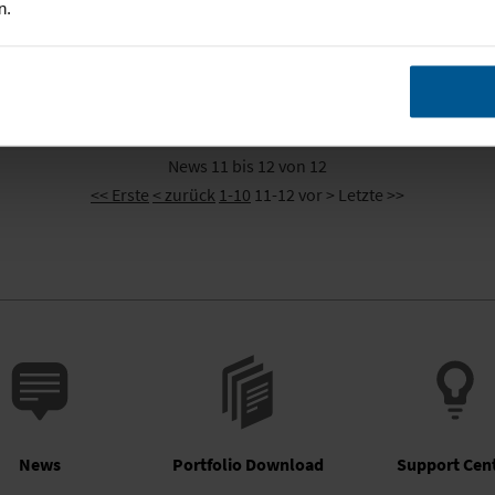
n.
News 11 bis 12 von 12
<< Erste
< zurück
1-10
11-12
vor >
Letzte >>
News
Portfolio Download
Support Cen