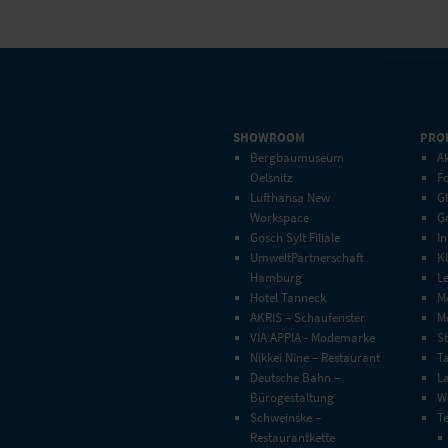
SHOWROOM
PRO
Bergbaumuseum
Ak
Oelsnitz
F
Lufthansa New
G
Workspace
G
Gosch Sylt Filiale
In
UmweltPartnerschaft
Kl
Hamburg
L
Hotel Tanneck
M
AKRIS – Schaufenster
Mo
VIA APPIA - Modemarke
S
Nikkei Nine – Restaurant
T
Deutsche Bahn –
L
Bürogestaltung
W
Schweinske –
T
Restaurantkette