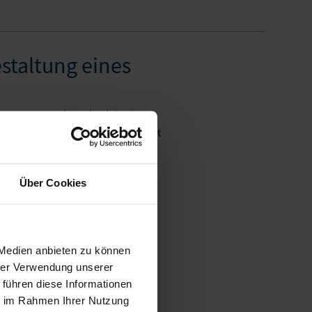
staltung eines
sten Kornspeicher in Einbeck
ünfjähriger Planungs- und Bauzeit
Über Cookies
Outfit dank
 Medien anbieten zu können
hrer Verwendung unserer
ampen und Tapeten, um ein
 führen diese Informationen
ufgabe war es, die Farb- und
ie im Rahmen Ihrer Nutzung
 unter...
[mehr]