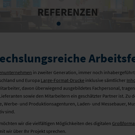
REFERENZEN
chslungsreiche Arbeitsf
ienunternehmen
in zweiter Generation, immer noch inhabergeführt, 
schland und Europa
Large-Format-Drucke
inklusive sämtlicher
Inh
Mitarbeiter, davon überwiegend ausgebildetes Fachpersonal, tragen
Lieferanten sowie den Mitarbeitern ein geschätzter Partner ist. Zu
e, Werbe- und Produktionsagenturen, Laden- und Messebauer, Mus
iv sind.
öchten wir die vielfältigen Möglichkeiten des digitalen
Großforma
it wir über Ihr Projekt sprechen.