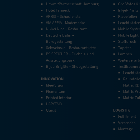
UmweltPartnerschaft Hamburg
Großfotos &
Hotel Tanneck
Inkjet-Prints
AKRIS – Schaufenster
Klebefolien
VIA APPIA - Modemarke
Leuchtkäste
Nikkei Nine – Restaurant
Mobile Syst
Deutsche Bahn –
Mobile Light
Bürogestaltung
Stoffdruck
Schweinske – Restaurantkette
Tapeten
PS.SPEICHER – Erlebnis- und
Lampen
Ausstellungspark
Weiterverarb
Bijou Brigitte – Shopgestaltung
Textilspann
Leuchtkäs
INNOVATION
Raumteile
Idee/Vision
Matrix RD
Picmentum
Matrix Pro
Printed Interior
Matrix Zu
HAPYTALY
Quixit
LOGISTIK
Fulfillment
Versenden
Montage