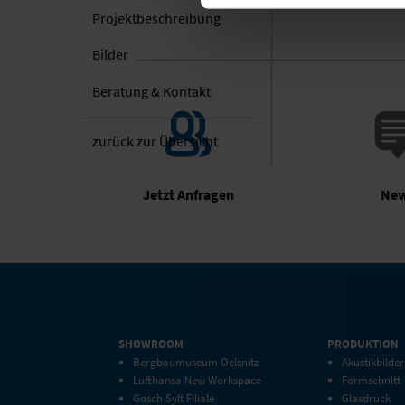
Projekt­beschreibung
Bilder
Beratung & Kontakt
zurück zur Übersicht
Jetzt Anfragen
Ne
SHOWROOM
PRODUKTION
Bergbaumuseum Oelsnitz
Akustikbilder
Lufthansa New Workspace
Formschnitt
Gosch Sylt Filiale
Glasdruck