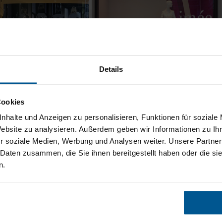
Details
Cookies
zurück zur Referenzen-Übersich
nhalte und Anzeigen zu personalisieren, Funktionen für soziale
Website zu analysieren. Außerdem geben wir Informationen zu I
r soziale Medien, Werbung und Analysen weiter. Unsere Partner
e haben auch ein Projekt, das Sie ge
 Daten zusammen, die Sie ihnen bereitgestellt haben oder die s
n.
Wir freuen uns auf Ihren
 Sie über unsere Service-Hotline +49 40 248 448 0 oder unser
Kon