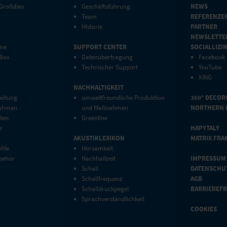
 Großdias
Geschäftsführung
NEWS
Team
REFERENZE
Historie
PARTNER
n
NEWSLETTE
eme
SUPPORT CENTER
SOCIALLIZI
 Box
Datenübertragung
Facebook
Technischer Support
YouTube
XING
NACHHALTIGKEIT
eitung
umweltfreundliche Produktion
360° DECOR
rahmen
und Maßnahmen
NORTHERN 
ten
Greenline
r
HAPYTALY
AKUSTIKLEXIKON
MATRIX FRA
file
Hörsamkeit
behör
Nachhallzeit
IMPRESSUM
Schall
DATENSCHU
Schallfrequenz
AGB
Schalldruckpegel
BARRIEREFR
Sprachverständlichkeit
COOKIES