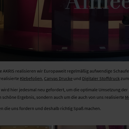
 AKRIS realisieren wir Europaweit regelmäßig aufwendige Schauf
realisierte
Klebefolien
,
Canvas Drucke
und
Digitaler Stoffdruck
zum 
 wird hier jedesmal neu gefordert, um die optimale Umsetzung der 
h schöne Ergebnis, sondern auch um die auch von uns realisierte
M
n die uns fordern und deshalb richtig Spaß machen.