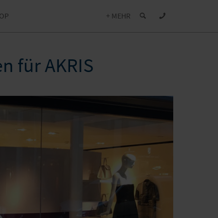
OP
+ MEHR
n für AKRIS