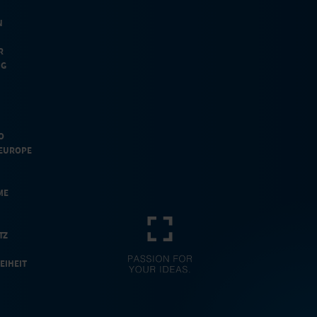
N
R
NG
O
EUROPE
ME
TZ
EIHEIT