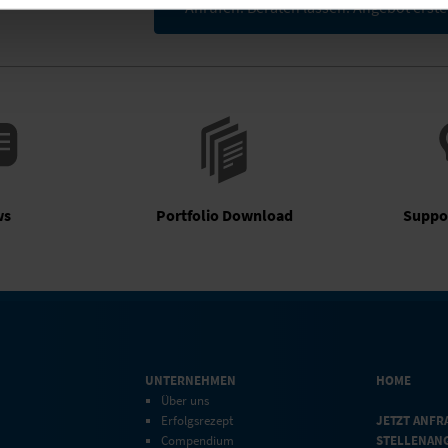
Anrufen. Beraten lassen. Angebot erste
ws
Portfolio Download
Suppo
UNTERNEHMEN
HOME
Über uns
Erfolgsrezept
JETZT ANFR
Compendium
STELLENAN