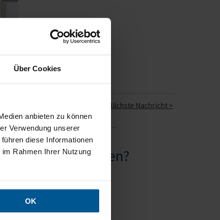
Über Cookies
t
Nächste Nachricht >
 Medien anbieten zu können
hrer Verwendung unserer
 führen diese Informationen
rn realisieren würden?
ie im Rahmen Ihrer Nutzung
 Anruf.
taktformular
Kontakt auf.
OK