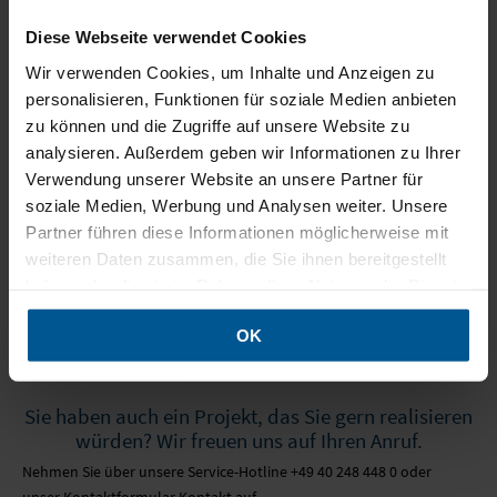
Die Fotos wurden uns vom Architekturfotografen Adrian Schulz zur
MOBILE SYSTEME
Verfügung gestellt.
Diese Webseite verwendet Cookies
MOBILE LIGHT BOX
Wir verwenden Cookies, um Inhalte und Anzeigen zu
personalisieren, Funktionen für soziale Medien anbieten
zu können und die Zugriffe auf unsere Website zu
FORMSCHNITT
analysieren. Außerdem geben wir Informationen zu Ihrer
Verwendung unserer Website an unsere Partner für
soziale Medien, Werbung und Analysen weiter. Unsere
Partner führen diese Informationen möglicherweise mit
< Vorige Nachricht
weiteren Daten zusammen, die Sie ihnen bereitgestellt
zurück zur Referenzen-Übersicht
haben oder die sie im Rahmen Ihrer Nutzung der Dienste
Nächste Nachricht >
gesammelt haben.
OK
Sie haben auch ein Projekt, das Sie gern realisieren
würden? Wir freuen uns auf Ihren Anruf.
Nehmen Sie über unsere Service-Hotline +49 40 248 448 0 oder
unser
Kontaktformular
Kontakt auf.