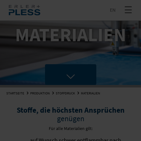
EN
MATERIALIEN
+ MEHR
SHOWROOM
INNOVATION
PRODUKTION
JETZT ANFRAGEN
EN
LOGISTIK
NEWS
SHOP
GROSSFOTOS & GROSSDIAS
UNTERNEHMEN
STARTSEITE
PRODUKTION
STOFFDRUCK
MATERIALIEN
+ MEHR
Stoffe, die höchsten Ansprüchen
WABENKARTONPLATTE
FULFILLMENT
STELLENANGEBOTE
genügen
SUCHE
STOFFDRUCK
VERSENDEN
SUPPORT CENTER
Für alle Materialien gilt:
auf Wunsch schwer entflammbar nach