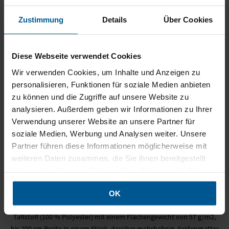
MOBILE SYSTEME
PrintTex Fahne
Zustimmung
Details
Über Cookies
MOBILE LIGHT BOX
Fahnenstoff (Polyester) mit einem Flächengewicht von 120 g/m2, bis
150 cm Breite in einem Stück (nach Absprache auch bis 240 cm),
Diese Webseite verwendet Cookies
FORMSCHNITT
darüber mehrbahnig. Besonders geeignet für Innen- und
Wir verwenden Cookies, um Inhalte und Anzeigen zu
Außenfahnen, Spannbanner und Deckenhänger
personalisieren, Funktionen für soziale Medien anbieten
zu können und die Zugriffe auf unsere Website zu
PrintTex Satin
analysieren. Außerdem geben wir Informationen zu Ihrer
Verwendung unserer Website an unsere Partner für
Satinstoff (Polyester) mit einem Flächengewicht von 115 g/m2, bis
soziale Medien, Werbung und Analysen weiter. Unsere
150 cm Breite in einem Stück (nach Absprache auch bis 240 cm),
Partner führen diese Informationen möglicherweise mit
darüber mehrbahnig. Besonders geeignet für edle Dekorationen, wo
weiteren Daten zusammen, die Sie ihnen bereitgestellt
eine brillante Druckqualität mit glänzendem Effekt an oberster
haben oder die sie im Rahmen Ihrer Nutzung der Dienste
Stelle steht..
gesammelt haben.
OK
PrintTex Taft
Taftstoff (100 % Polyester) mit einem Flächengewicht von 57 g/m2,
bis 200 cm Breite in einem Stück, darüber mehrbahnig. Seidenmatter