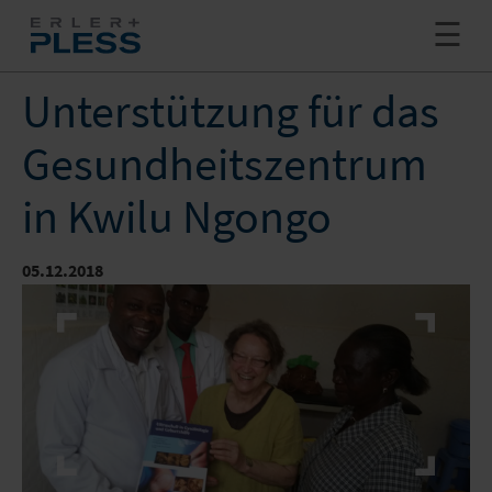
+ MEHR
SHOWROOM
Unterstützung für das
Gesundheitszentrum
INNOVATION
in Kwilu Ngongo
PRODUKTION
JETZT ANFRAGEN
LOGISTIK
05.12.2018
NEWS
SHOP
GROSSFOTOS & GROSSDIAS
UNTERNEHMEN
+ MEHR
WABENKARTONPLATTE
FULFILLMENT
STELLENANGEBOTE
SUCHE
STOFFDRUCK
VERSENDEN
SUPPORT CENTER