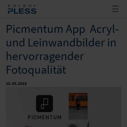
+ MEHR
SHOWROOM
Picmentum App  Acryl-
und Leinwandbilder in
INNOVATION
hervorragender
PRODUKTION
JETZT ANFRAGEN
Fotoqualität
LOGISTIK
NEWS
SHOP
20.09.2018
GROSSFOTOS & GROSSDIAS
UNTERNEHMEN
+ MEHR
WABENKARTONPLATTE
FULFILLMENT
STELLENANGEBOTE
SUCHE
STOFFDRUCK
VERSENDEN
SUPPORT CENTER