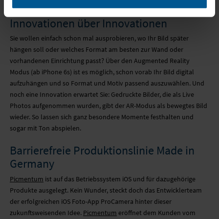
zu sein. Wo gibt es mehr Freiheit?
Innovationen über Innovationen
Sie wollen einfach schon mal ausprobieren, wo Ihr Bild später
hängen soll oder welches Format am besten zur Wand oder
vorhandenen Einrichtung passt? Über den Augmented Reality
Modus (ab iPhone 6s) ist es möglich, schon vorab Ihr Bild digital
aufzuhängen und so Format und Motiv passend auszuwählen. Und
noch eine Innovation erwartet Sie: Gedruckte Bilder, die als Live
Photos aufgenommen wurden, gibt der AR-Modus als bewegtes Bild
wieder. So lassen sich ganz besondere Momente festhalten und
sogar mit Ton abspielen.
Barrierefreie Produktionslinie Made in
Germany
Picmentum
ist auf das Betriebssystem iOS und für dazugehörige
Produkte ausgelegt. Kein Wunder, steckt doch das Entwicklerteam
der erfolgreichen iOS Foto-App ProCamera hinter dieser
zukunftsweisenden Idee.
Picmentum
eröffnet dem Kunden vom