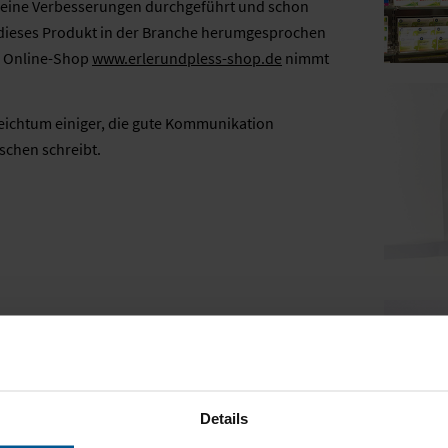
 kleine Verbesserungen durchgeführt und schon
h dieses Produkt in der Branche herumgesprochen
m Online-Shop
www.erlerundpless-shop.de
nimmt
reichtum einiger, die gute Kommunikation
schen schreibt.
Details