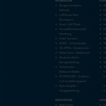
SHOWROOM
PRO
Bergbaumuseum
Ak
Oelsnitz
F
Lufthansa New
G
Workspace
G
Gosch Sylt Filiale
In
UmweltPartnerschaft
Kl
Hamburg
L
Hotel Tanneck
M
AKRIS – Schaufenster
Mo
VIA APPIA - Modemarke
S
Nikkei Nine – Restaurant
T
Deutsche Bahn –
L
Bürogestaltung
W
Schweinske –
T
Restaurantkette
PS.SPEICHER – Erlebnis-
und Ausstellungspark
Bijou Brigitte –
Shopgestaltung
INNOVATION
LOGI
Idee/Vision
Fu