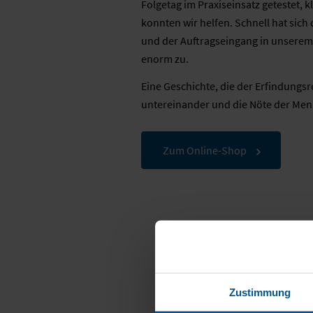
Folgetag im Praxiseinsatz getestet,
konnten wir helfen. Schnell hat sic
und der Auftragseingang in unsere
enorm zu.
Eine Geschichte, die der Erfindungs
untereinander und die Nöte der Men
Zum Online-Shop
Zustimmung