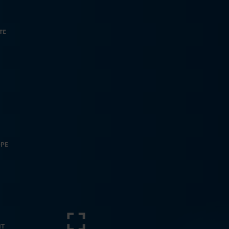
TE
OPE
IT