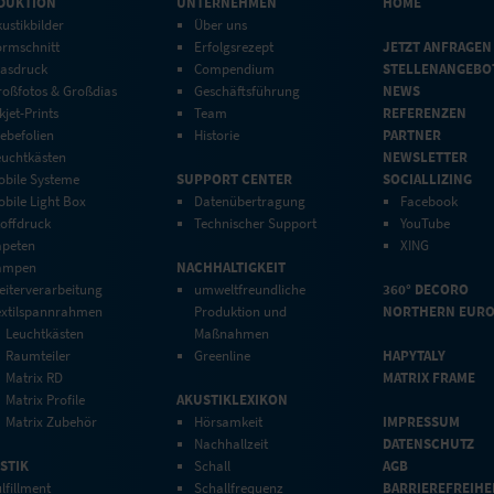
DUKTION
UNTERNEHMEN
HOME
ustikbilder
Über uns
ormschnitt
Erfolgsrezept
JETZT ANFRAGEN
lasdruck
Compendium
STELLENANGEBO
roßfotos & Großdias
Geschäftsführung
NEWS
kjet-Prints
Team
REFERENZEN
ebefolien
Historie
PARTNER
euchtkästen
NEWSLETTER
obile Systeme
SUPPORT CENTER
SOCIALLIZING
bile Light Box
Datenübertragung
Facebook
toffdruck
Technischer Support
YouTube
apeten
XING
ampen
NACHHALTIGKEIT
eiterverarbeitung
umweltfreundliche
360° DECORO
extilspannrahmen
Produktion und
NORTHERN EUR
Leuchtkästen
Maßnahmen
Raumteiler
Greenline
HAPYTALY
Matrix RD
MATRIX FRAME
Matrix Profile
AKUSTIKLEXIKON
Matrix Zubehör
Hörsamkeit
IMPRESSUM
Nachhallzeit
DATENSCHUTZ
STIK
Schall
AGB
lfillment
Schallfrequenz
BARRIEREFREIHE