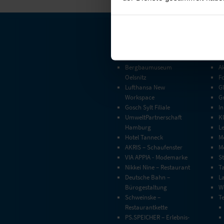
SHOWROOM
PRO
Bergbaumuseum
Ak
Oelsnitz
F
Lufthansa New
G
Workspace
G
Gosch Sylt Filiale
In
UmweltPartnerschaft
Kl
Hamburg
L
Hotel Tanneck
M
AKRIS – Schaufenster
Mo
VIA APPIA - Modemarke
S
Nikkei Nine – Restaurant
T
Deutsche Bahn –
L
Bürogestaltung
W
Schweinske –
T
Restaurantkette
PS.SPEICHER – Erlebnis-