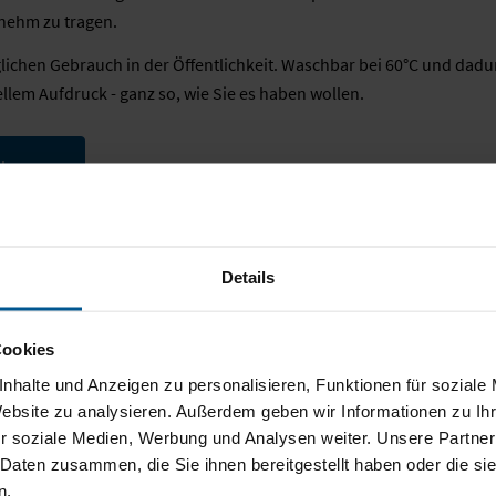
nehm zu tragen.
glichen Gebrauch in der Öffentlichkeit. Waschbar bei 60°C und dad
llem Aufdruck - ganz so, wie Sie es haben wollen.
Shop
zurück zu: Newsübersicht
Details
Cookies
nhalte und Anzeigen zu personalisieren, Funktionen für soziale
Website zu analysieren. Außerdem geben wir Informationen zu I
r soziale Medien, Werbung und Analysen weiter. Unsere Partner
News
Portfolio Download
Support Cen
 Daten zusammen, die Sie ihnen bereitgestellt haben oder die s
n.