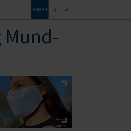
+ MEHR
g Mund-