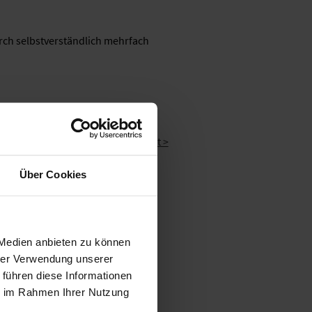
urch selbstverständlich mehrfach
Nächste Nachricht >
Über Cookies
 Medien anbieten zu können
hrer Verwendung unserer
 führen diese Informationen
ter
Nachhaltigkeit
ie im Rahmen Ihrer Nutzung