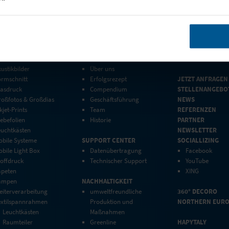
DUKTION
UNTERNEHMEN
HOME
ustikbilder
Über uns
ormschnitt
Erfolgsrezept
JETZT ANFRAGEN
lasdruck
Compendium
STELLENANGEBO
roßfotos & Großdias
Geschäftsführung
NEWS
kjet-Prints
Team
REFERENZEN
ebefolien
Historie
PARTNER
euchtkästen
NEWSLETTER
obile Systeme
SUPPORT CENTER
SOCIALLIZING
bile Light Box
Datenübertragung
Facebook
toffdruck
Technischer Support
YouTube
apeten
XING
ampen
NACHHALTIGKEIT
eiterverarbeitung
umweltfreundliche
360° DECORO
extilspannrahmen
Produktion und
NORTHERN EUR
Leuchtkästen
Maßnahmen
Raumteiler
Greenline
HAPYTALY