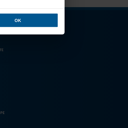
OK
TE
OPE