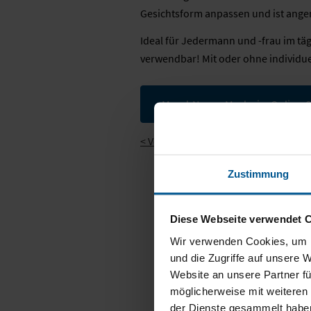
Gesichtsform anpassen und ist ange
Ideal für Jedermann und -frau im tä
verwendbar! Mit oder ohne individue
Mund-Nasen-Maske im Online-
< Vorige Nachricht
Zustimmung
Diese Webseite verwendet 
Wir verwenden Cookies, um I
und die Zugriffe auf unsere 
Website an unsere Partner fü
Jetzt Anfragen
möglicherweise mit weiteren
der Dienste gesammelt habe