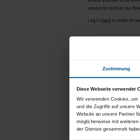
service to receive our fre
Log in
here
in order to su
Uns
Zustimmung
Should you no longer wish
newsletter here.
Diese Webseite verwendet 
Unsubscribe via email
Wir verwenden Cookies, um I
und die Zugriffe auf unsere 
Website an unsere Partner fü
möglicherweise mit weiteren
der Dienste gesammelt habe