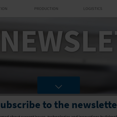
TION
PRODUCTION
LOGISTICS
 NEWSLE
ubscribe to the newslette
ormed about current issues, technologies and innovations by Erler+