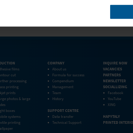
Company
Portfolio Download
Support cen
DUCTION
COMPANY
INQUIRE NOW
hesive films
About us
VACANCIES
ontour cut
Formula for success
PARTNERS
rther processing
Compendium
NEWSLETTER
ass printing
Management
SOCIALLIZING
kjet prints
Team
Facebook
arge photos & large
History
YouTube
ides
XING
ght boxes
SUPPORT CENTRE
obile systems
Data transfer
HAPYTALY
xtile printing
Technical Support
PRINTED INTERI
allpaper