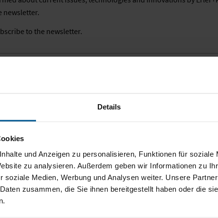
e newsletter.
bscribe to the newsletter.
ubscribe from the newsle
Details
 to receive the Erler+Pless newsletter in the future: You can then
Cookies
nhalte und Anzeigen zu personalisieren, Funktionen für soziale
Website zu analysieren. Außerdem geben wir Informationen zu I
r soziale Medien, Werbung und Analysen weiter. Unsere Partner
 Daten zusammen, die Sie ihnen bereitgestellt haben oder die s
n.