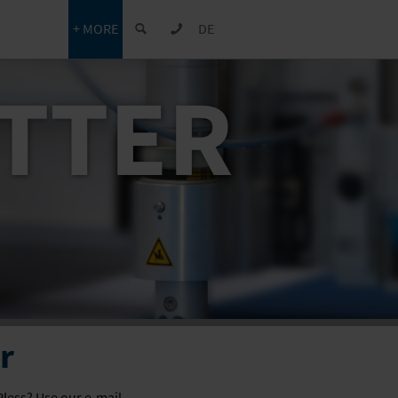
+ MORE
DE
TTER
r
Pless? Use our e-mail