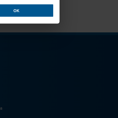
OK
tre
Sustainability
OR