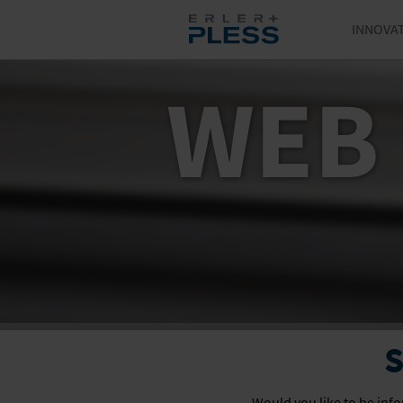
INNOVA
WEB
S
Would you like to be inf