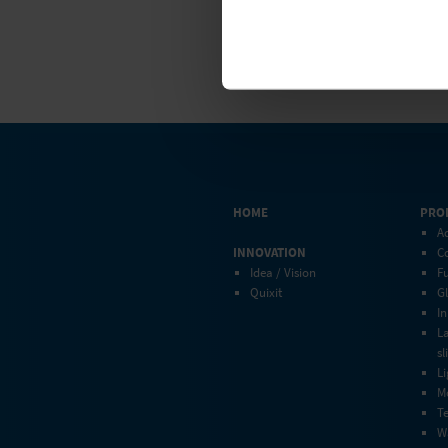
Inquire now
HOME
PRO
Ad
INNOVATION
C
Idea / Vision
Fu
Quixit
Gl
In
L
sl
Li
M
Te
W