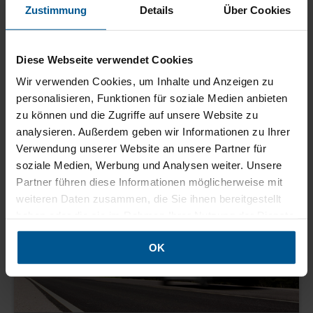
Zustimmung
Details
Über Cookies
Diese Webseite verwendet Cookies
Fulfilment
Our customized packages offer perfect solutions for your web
Wir verwenden Cookies, um Inhalte und Anzeigen zu
shop. It is a way to stay flexible, and to save costs.
personalisieren, Funktionen für soziale Medien anbieten
zu können und die Zugriffe auf unsere Website zu
analysieren. Außerdem geben wir Informationen zu Ihrer
Verwendung unserer Website an unsere Partner für
soziale Medien, Werbung und Analysen weiter. Unsere
Partner führen diese Informationen möglicherweise mit
weiteren Daten zusammen, die Sie ihnen bereitgestellt
haben oder die sie im Rahmen Ihrer Nutzung der Dienste
gesammelt haben.
OK